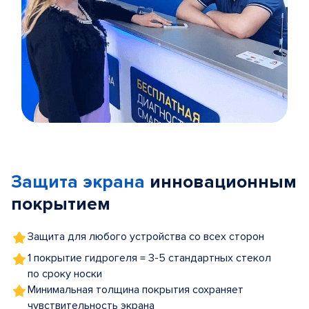
Item
1
of
Защита экрана
инновационным
5
покрытием
Защита для любого устройства со всех сторон
1 покрытие гидрогеля = 3-5 стандартных стекол
по сроку носки
Минимальная толщина покрытия сохраняет
чувствительность экрана