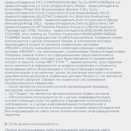
правообладатель HTC CORPORATION (Эйч-Ти-Си КОРПОРЕЙШН); LG -
правообладатель LG Corp. (ЭлДжи Корп.); Philips - правообладатель
Koninklijke Philips N.V. (Конинклийке Филипс Н.В.); Sony -
правообладатель Sony Corporation (Сони Корпорейшн); ASUS -
правообладатель ASUSTeK Computer Inc. (Асустек Компьютер
Инкорпорейшн); ACER - правообладатель Acer Incorporated (Эйсер
Инкорпорейтед); DELL - правообладатель Dell Inc.(Делл Инк.); HP -
правообладатель HP Hewlett-Packard Group LLC (ЭйчПи Хьюлетт
Паккард Груп ЛЛК); Toshiba - правообладатель KABUSHIKI KAISHA
TOSHIBA, also trading as Toshiba Corporation (КАБУШИКИ КАЙША
ТОШИБА также торгующая как Тосиба Корпорейшн). Товарные знаки
используется с целью описания товара, в отношении которых
производятся услуги по ремонту сервисными центрами
«PEDANT».Услуги оказываются в неавторизованных сервисных
центрах «PEDANT», не связанными с компаниями Правообладателями
товарных знаков и/или с ее официальными представителями в
отношении товаров, которые уже были введены в гражданский
оборот в смысле статьи 1487 ГК РФ ** - время ремонта, срок гарантии
могут меняться в зависимости от модели устройства и сложности
проводимых работ Информация о соответствующих моделях и
комплектациях и их наличии, ценах, возможных выгодах и условиях
приобретения доступна в сервисных центрах Pedant.ru. Не является
публичной офертой. Оферта на сервисное обслуживание
Застрахованного имущества
— СЦ не является уполномоченной организацией продавца,
импортера, изготовителя.
— СЦ "Педант" не является авторизованным сервис центром.
— Обозначение используется не с целью индивидуализации
соответствующих услуг по ремонту и введения посетителей в
заблуждение, а с целью информирования потребителей о
предоставляемых услугах в отношении техники правообладателей.
Вся информация на сайте носит исключительно информационный
характер.
© 2026 pedant-novokuznetsk.ru
Любое использование либо копирование материалов сайта,