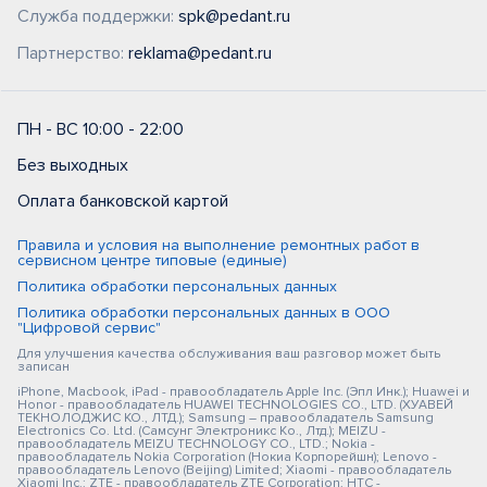
Служба поддержки:
spk@pedant.ru
Партнерство:
reklama@pedant.ru
ПН - ВС 10:00 - 22:00
Без выходных
Оплата банковской картой
Правила и условия на выполнение ремонтных работ в
сервисном центре типовые (единые)
Политика обработки персональных данных
Политика обработки персональных данных в ООО
"Цифровой сервис"
Для улучшения качества обслуживания ваш разговор может быть
записан
iPhone, Macbook, iPad - правообладатель Apple Inc. (Эпл Инк.); Huawei и
Honor - правообладатель HUAWEI TECHNOLOGIES CO., LTD. (ХУАВЕЙ
ТЕКНОЛОДЖИС КО., ЛТД.); Samsung – правообладатель Samsung
Electronics Co. Ltd. (Самсунг Электроникс Ко., Лтд.); MEIZU -
правообладатель MEIZU TECHNOLOGY CO., LTD.; Nokia -
правообладатель Nokia Corporation (Нокиа Корпорейшн); Lenovo -
правообладатель Lenovo (Beijing) Limited; Xiaomi - правообладатель
Xiaomi Inc.; ZTE - правообладатель ZTE Corporation; HTC -