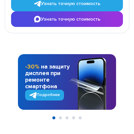
Узнать точную стоимость
Узнать точную стоимость
-30%
на защиту
дисплея при
ремонте
смартфона
Подробнее
Item
1