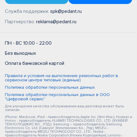
Служба поддержки:
spk@pedant.ru
Партнерство:
reklama@pedant.ru
ПН - ВС 10:00 - 22:00
Без выходных
Оплата банковской картой
Правила и условия на выполнение ремонтных работ в
сервисном центре типовые (единые)
Политика обработки персональных данных
Политика обработки персональных данных в ООО
"Цифровой сервис"
Для улучшения качества обслуживания ваш разговор может быть
записан
iPhone, Macbook, iPad - правообладатель Apple Inc. (Эпл Инк.); Huawei и
Honor - правообладатель HUAWEI TECHNOLOGIES CO., LTD. (ХУАВЕЙ
ТЕКНОЛОДЖИС КО., ЛТД.); Samsung – правообладатель Samsung
Electronics Co. Ltd. (Самсунг Электроникс Ко., Лтд.); MEIZU -
правообладатель MEIZU TECHNOLOGY CO., LTD.; Nokia -
правообладатель Nokia Corporation (Нокиа Корпорейшн); Lenovo -