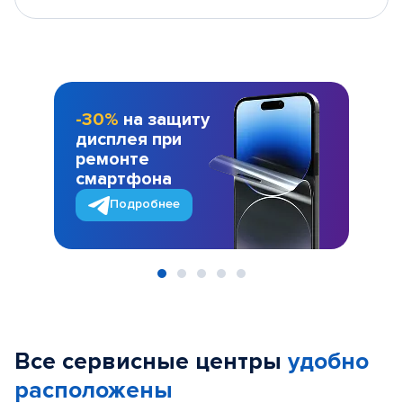
-30%
на защиту
дисплея при
ремонте
смартфона
Подробнее
Item
1
of
Все сервисные центры
удобно
5
расположены