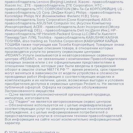
правообладатель Lenovo (Beijing) Limited; Xiaomi - правообладатель
Xiaomi Inc.; ZTE - правообладатель ZTE Corporation; HTC -
правообладатель HTC CORPORATION (Эйч-Ти-Си КОРПОРЕЙШН); LG -
правообладатель LG Corp. (ЭлДжи Корп.); Philips - правообладатель
Koninklijke Philips N.V. (Конинклийке Филипс Н.В.); Sony -
правообладатель Sony Corporation (Сони Корпорейшн); ASUS -
правообладатель ASUSTeK Computer Inc. (Асустек Компьютер
Инкорпорейшн); ACER - правообладатель Acer Incorporated (Эйсер
Инкорпорейтед); DELL - правообладатель Dell Inc.(Делл Инк.); HP -
правообладатель HP Hewlett-Packard Group LLC (ЭйчПи Хьюлетт
Паккард Груп ЛЛК); Toshiba - правообладатель KABUSHIKI KAISHA
TOSHIBA, also trading as Toshiba Corporation (КАБУШИКИ КАЙША
ТОШИБА также торгующая как Тосиба Корпорейшн). Товарные знаки
используется с целью описания товара, в отношении которых
производятся услуги по ремонту сервисными центрами
«PEDANT».Услуги оказываются в неавторизованных сервисных
центрах «PEDANT», не связанными с компаниями Правообладателями
товарных знаков и/или с ее официальными представителями в
отношении товаров, которые уже были введены в гражданский
оборот в смысле статьи 1487 ГК РФ ** - время ремонта, срок гарантии
могут меняться в зависимости от модели устройства и сложности
проводимых работ Информация о соответствующих моделях и
комплектациях и их наличии, ценах, возможных выгодах и условиях
приобретения доступна в сервисных центрах Pedant.ru. Не является
публичной офертой. Оферта на сервисное обслуживание
Застрахованного имущества
— СЦ не является уполномоченной организацией продавца,
импортера, изготовителя.
— СЦ "Педант" не является авторизованным сервис центром.
— Обозначение используется не с целью индивидуализации
соответствующих услуг по ремонту и введения посетителей в
заблуждение, а с целью информирования потребителей о
предоставляемых услугах в отношении техники правообладателей.
Вся информация на сайте носит исключительно информационный
характер.
© 2026 pedant-novokuznetsk.ru