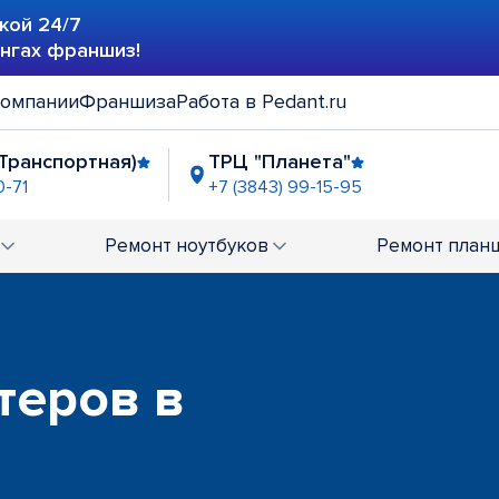
кой 24/7
ингах франшиз!
компании
Франшиза
Работа в Pedant.ru
(Транспортная)
ТРЦ "Планета"
0-71
+7 (3843) 99-15-95
Ремонт
ноутбуков
Ремонт
план
теров в