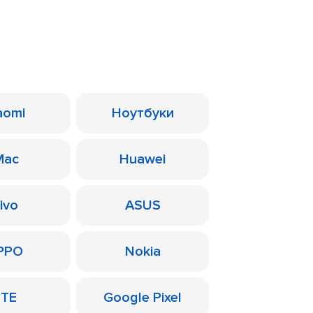
aomi
Ноутбуки
Mac
Huawei
ivo
ASUS
PPO
Nokia
ZTE
Google Pixel