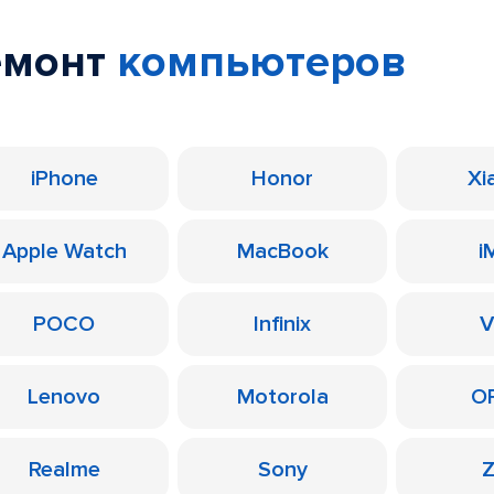
емонт
компьютеров
iPhone
Honor
Xi
Apple Watch
MacBook
i
POCO
Infinix
V
Lenovo
Motorola
O
Realme
Sony