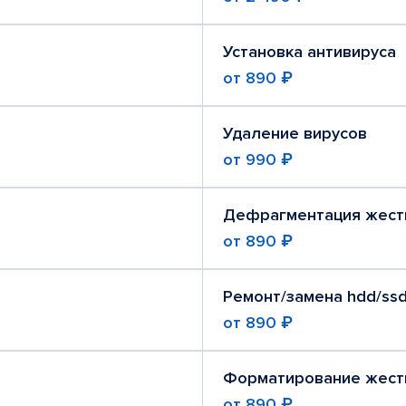
Установка антивируса
от
890 ₽
Удаление вирусов
от
990 ₽
Дефрагментация жест
от
890 ₽
Ремонт/замена hdd/ssd
от
890 ₽
Форматирование жест
от
890 ₽