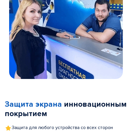
Item
1
of
Защита экрана
инновационным
5
покрытием
Защита для любого устройства со всех сторон