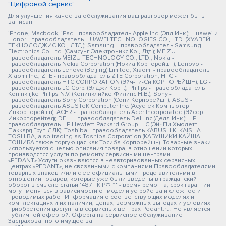
"Цифровой сервис"
Для улучшения качества обслуживания ваш разговор может быть
записан
iPhone, Macbook, iPad - правообладатель Apple Inc. (Эпл Инк.); Huawei и
Honor - правообладатель HUAWEI TECHNOLOGIES CO., LTD. (ХУАВЕЙ
ТЕКНОЛОДЖИС КО., ЛТД.); Samsung – правообладатель Samsung
Electronics Co. Ltd. (Самсунг Электроникс Ко., Лтд.); MEIZU -
правообладатель MEIZU TECHNOLOGY CO., LTD.; Nokia -
правообладатель Nokia Corporation (Нокиа Корпорейшн); Lenovo -
правообладатель Lenovo (Beijing) Limited; Xiaomi - правообладатель
Xiaomi Inc.; ZTE - правообладатель ZTE Corporation; HTC -
правообладатель HTC CORPORATION (Эйч-Ти-Си КОРПОРЕЙШН); LG -
правообладатель LG Corp. (ЭлДжи Корп.); Philips - правообладатель
Koninklijke Philips N.V. (Конинклийке Филипс Н.В.); Sony -
правообладатель Sony Corporation (Сони Корпорейшн); ASUS -
правообладатель ASUSTeK Computer Inc. (Асустек Компьютер
Инкорпорейшн); ACER - правообладатель Acer Incorporated (Эйсер
Инкорпорейтед); DELL - правообладатель Dell Inc.(Делл Инк.); HP -
правообладатель HP Hewlett-Packard Group LLC (ЭйчПи Хьюлетт
Паккард Груп ЛЛК); Toshiba - правообладатель KABUSHIKI KAISHA
TOSHIBA, also trading as Toshiba Corporation (КАБУШИКИ КАЙША
ТОШИБА также торгующая как Тосиба Корпорейшн). Товарные знаки
используется с целью описания товара, в отношении которых
производятся услуги по ремонту сервисными центрами
«PEDANT».Услуги оказываются в неавторизованных сервисных
центрах «PEDANT», не связанными с компаниями Правообладателями
товарных знаков и/или с ее официальными представителями в
отношении товаров, которые уже были введены в гражданский
оборот в смысле статьи 1487 ГК РФ ** - время ремонта, срок гарантии
могут меняться в зависимости от модели устройства и сложности
проводимых работ Информация о соответствующих моделях и
комплектациях и их наличии, ценах, возможных выгодах и условиях
приобретения доступна в сервисных центрах Pedant.ru. Не является
публичной офертой. Оферта на сервисное обслуживание
Застрахованного имущества