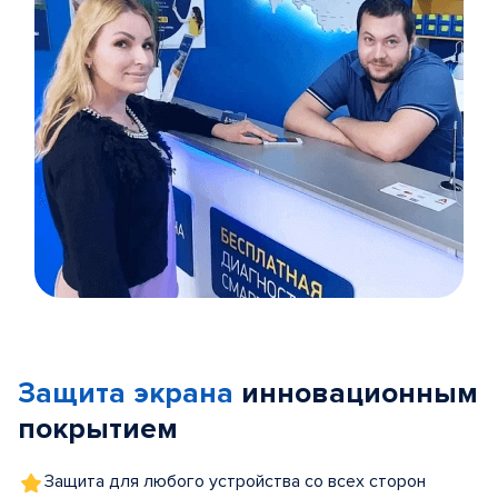
Item
1
of
Защита экрана
инновационным
5
покрытием
Защита для любого устройства со всех сторон