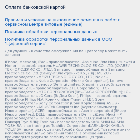
Оплата банковской картой
Правила и условия на выполнение ремонтных работ в
сервисном центре типовые (единые)
Политика обработки персональных данных
Политика обработки персональных данных в ООО
"Цифровой сервис"
Для улучшения качества обслуживания ваш разговор может быть
записан
iPhone, Macbook, iPad - правообладатель Apple Inc. (Эпл Инк.); Huawei и
Honor - правообладатель HUAWEI TECHNOLOGIES CO., LTD. (ХУАВЕЙ
ТЕКНОЛОДЖИС КО., ЛТД.); Samsung – правообладатель Samsung
Electronics Co. Ltd. (Самсунг Электроникс Ко., Лтд.); MEIZU -
правообладатель MEIZU TECHNOLOGY CO., LTD.; Nokia -
правообладатель Nokia Corporation (Нокиа Корпорейшн); Lenovo -
правообладатель Lenovo (Beijing) Limited; Xiaomi - правообладатель
Xiaomi Inc.; ZTE - правообладатель ZTE Corporation; HTC -
правообладатель HTC CORPORATION (Эйч-Ти-Си КОРПОРЕЙШН); LG -
правообладатель LG Corp. (ЭлДжи Корп.); Philips - правообладатель
Koninklijke Philips N.V. (Конинклийке Филипс Н.В.); Sony -
правообладатель Sony Corporation (Сони Корпорейшн); ASUS -
правообладатель ASUSTeK Computer Inc. (Асустек Компьютер
Инкорпорейшн); ACER - правообладатель Acer Incorporated (Эйсер
Инкорпорейтед); DELL - правообладатель Dell Inc.(Делл Инк.); HP -
правообладатель HP Hewlett-Packard Group LLC (ЭйчПи Хьюлетт
Паккард Груп ЛЛК); Toshiba - правообладатель KABUSHIKI KAISHA
TOSHIBA, also trading as Toshiba Corporation (КАБУШИКИ КАЙША
ТОШИБА также торгующая как Тосиба Корпорейшн). Товарные знаки
используется с целью описания товара, в отношении которых
производятся услуги по ремонту сервисными центрами