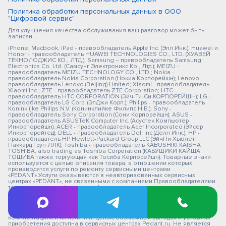
Политика обработки персональных данных в ООО
"Цифровой сервис"
Для улучшения качества обслуживания ваш разговор может быть
записан
iPhone, Macbook, iPad - правообладатель Apple Inc. (Эпл Инк.); Huawei и
Honor - правообладатель HUAWEI TECHNOLOGIES CO., LTD. (ХУАВЕЙ
ТЕКНОЛОДЖИС КО., ЛТД.); Samsung – правообладатель Samsung
Electronics Co. Ltd. (Самсунг Электроникс Ко., Лтд.); MEIZU -
правообладатель MEIZU TECHNOLOGY CO., LTD.; Nokia -
правообладатель Nokia Corporation (Нокиа Корпорейшн); Lenovo -
правообладатель Lenovo (Beijing) Limited; Xiaomi - правообладатель
Xiaomi Inc.; ZTE - правообладатель ZTE Corporation; HTC -
правообладатель HTC CORPORATION (Эйч-Ти-Си КОРПОРЕЙШН); LG -
правообладатель LG Corp. (ЭлДжи Корп.); Philips - правообладатель
Koninklijke Philips N.V. (Конинклийке Филипс Н.В.); Sony -
правообладатель Sony Corporation (Сони Корпорейшн); ASUS -
правообладатель ASUSTeK Computer Inc. (Асустек Компьютер
Инкорпорейшн); ACER - правообладатель Acer Incorporated (Эйсер
Инкорпорейтед); DELL - правообладатель Dell Inc.(Делл Инк.); HP -
правообладатель HP Hewlett-Packard Group LLC (ЭйчПи Хьюлетт
Паккард Груп ЛЛК); Toshiba - правообладатель KABUSHIKI KAISHA
TOSHIBA, also trading as Toshiba Corporation (КАБУШИКИ КАЙША
ТОШИБА также торгующая как Тосиба Корпорейшн). Товарные знаки
используется с целью описания товара, в отношении которых
производятся услуги по ремонту сервисными центрами
«PEDANT».Услуги оказываются в неавторизованных сервисных
центрах «PEDANT», не связанными с компаниями Правообладателями
товарных знаков и/или с ее официальными представителями в
отношении товаров, которые уже были введены в гражданский
оборот в смысле статьи 1487 ГК РФ ** - время ремонта, срок гарантии
могут меняться в зависимости от модели устройства и сложности
проводимых работ Информация о соответствующих моделях и
комплектациях и их наличии, ценах, возможных выгодах и условиях
приобретения доступна в сервисных центрах Pedant.ru. Не является