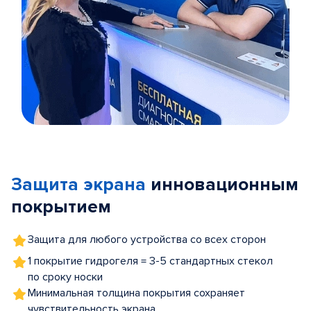
Item
1
of
Защита экрана
инновационным
5
покрытием
Защита для любого устройства со всех сторон
1 покрытие гидрогеля = 3-5 стандартных стекол
по сроку носки
Минимальная толщина покрытия сохраняет
чувствительность экрана