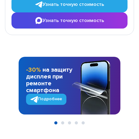
Узнать точную стоимость
Узнать точную стоимость
-30%
на защиту
дисплея при
ремонте
смартфона
Подробнее
Item
1