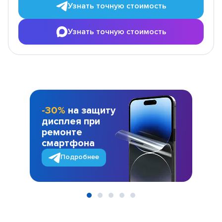
Узнать точную стоимость
Узнать точную стоимость
-30%
на защиту
дисплея при
ремонте
смартфона
Подробнее
Item
1