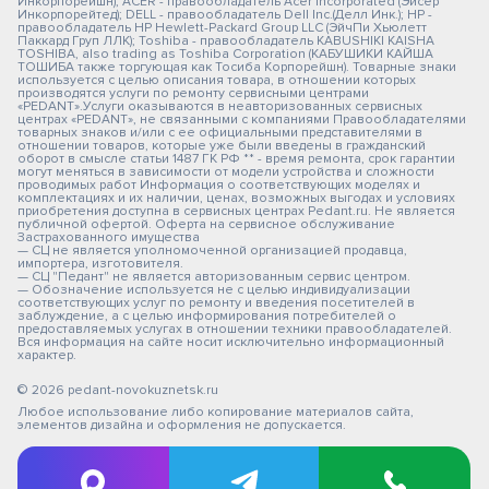
Инкорпорейшн); ACER - правообладатель Acer Incorporated (Эйсер
Инкорпорейтед); DELL - правообладатель Dell Inc.(Делл Инк.); HP -
правообладатель HP Hewlett-Packard Group LLC (ЭйчПи Хьюлетт
Паккард Груп ЛЛК); Toshiba - правообладатель KABUSHIKI KAISHA
TOSHIBA, also trading as Toshiba Corporation (КАБУШИКИ КАЙША
ТОШИБА также торгующая как Тосиба Корпорейшн). Товарные знаки
используется с целью описания товара, в отношении которых
производятся услуги по ремонту сервисными центрами
«PEDANT».Услуги оказываются в неавторизованных сервисных
центрах «PEDANT», не связанными с компаниями Правообладателями
товарных знаков и/или с ее официальными представителями в
отношении товаров, которые уже были введены в гражданский
оборот в смысле статьи 1487 ГК РФ ** - время ремонта, срок гарантии
могут меняться в зависимости от модели устройства и сложности
проводимых работ Информация о соответствующих моделях и
комплектациях и их наличии, ценах, возможных выгодах и условиях
приобретения доступна в сервисных центрах Pedant.ru. Не является
публичной офертой. Оферта на сервисное обслуживание
Застрахованного имущества
— СЦ не является уполномоченной организацией продавца,
импортера, изготовителя.
— СЦ "Педант" не является авторизованным сервис центром.
— Обозначение используется не с целью индивидуализации
соответствующих услуг по ремонту и введения посетителей в
заблуждение, а с целью информирования потребителей о
предоставляемых услугах в отношении техники правообладателей.
Вся информация на сайте носит исключительно информационный
характер.
© 2026 pedant-novokuznetsk.ru
Любое использование либо копирование материалов сайта,
элементов дизайна и оформления не допускается.