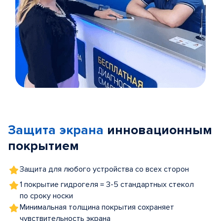
Item
1
of
Защита экрана
инновационным
5
покрытием
Защита для любого устройства со всех сторон
1 покрытие гидрогеля = 3-5 стандартных стекол
по сроку носки
Минимальная толщина покрытия сохраняет
чувствительность экрана