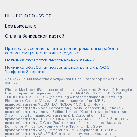
ПН - ВС 10:00 - 22:00
Без выходных
Оплата банковской картой
Правила и условия на выполнение ремонтных работ в
сервисном центре типовые (единые)
Политика обработки персональных данных
Политика обработки персональных данных в ООО
"Цифровой сервис"
Для улучшения качества обслуживания ваш разговор может быть
записан
iPhone, Macbook, iPad - правообладатель Apple Inc. (Эпл Инк.); Huawei и
Honor - правообладатель HUAWEI TECHNOLOGIES CO., LTD. (ХУАВЕЙ
ТЕКНОЛОДЖИС КО., ЛТД.); Samsung – правообладатель Samsung
Electronics Co. Ltd. (Самсунг Электроникс Ко., Лтд.); MEIZU -
правообладатель MEIZU TECHNOLOGY CO., LTD.; Nokia -
правообладатель Nokia Corporation (Нокиа Корпорейшн); Lenovo -
правообладатель Lenovo (Beijing) Limited; Xiaomi - правообладатель
Xiaomi Inc.; ZTE - правообладатель ZTE Corporation; HTC -
правообладатель HTC CORPORATION (Эйч-Ти-Си КОРПОРЕЙШН); LG -
правообладатель LG Corp. (ЭлДжи Корп.); Philips - правообладатель
Koninklijke Philips N.V. (Конинклийке Филипс Н.В.); Sony -
правообладатель Sony Corporation (Сони Корпорейшн); ASUS -
правообладатель ASUSTeK Computer Inc. (Асустек Компьютер