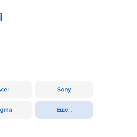
i
Acer
Sony
igma
Еще...