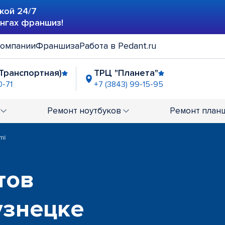
кой 24/7
ингах франшиз!
компании
Франшиза
Работа в Pedant.ru
(Транспортная)
ТРЦ "Планета"
0-71
+7 (3843) 99-15-95
Ремонт
ноутбуков
Ремонт
план
mi
тов
узнецке