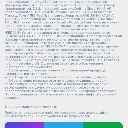
правообладатель ASUSTeK Computer Inc. (Асустек Компьютер
Инкорпорейшн); ACER - правообладатель Acer Incorporated (Эйсер
Инкорпорейтед); DELL - правообладатель Dell Inc.(Делл Инк.); HP -
правообладатель HP Hewlett-Packard Group LLC (ЭйчПи Хьюлетт
Паккард Груп ЛЛК); Toshiba - правообладатель KABUSHIKI KAISHA
TOSHIBA, also trading as Toshiba Corporation (КАБУШИКИ КАЙША
ТОШИБА также торгующая как Тосиба Корпорейшн). Товарные знаки
используется с целью описания товара, в отношении которых
производятся услуги по ремонту сервисными центрами
«PEDANT».Услуги оказываются в неавторизованных сервисных
центрах «PEDANT», не связанными с компаниями Правообладателями
товарных знаков и/или с ее официальными представителями в
отношении товаров, которые уже были введены в гражданский
оборот в смысле статьи 1487 ГК РФ ** - время ремонта, срок гарантии
могут меняться в зависимости от модели устройства и сложности
проводимых работ Информация о соответствующих моделях и
комплектациях и их наличии, ценах, возможных выгодах и условиях
приобретения доступна в сервисных центрах Pedant.ru. Не является
публичной офертой. Оферта на сервисное обслуживание
Застрахованного имущества
— СЦ не является уполномоченной организацией продавца,
импортера, изготовителя.
— СЦ "Педант" не является авторизованным сервис центром.
— Обозначение используется не с целью индивидуализации
соответствующих услуг по ремонту и введения посетителей в
заблуждение, а с целью информирования потребителей о
предоставляемых услугах в отношении техники правообладателей.
Вся информация на сайте носит исключительно информационный
характер.
© 2026 pedant-novokuznetsk.ru
Любое использование либо копирование материалов сайта,
элементов дизайна и оформления не допускается.