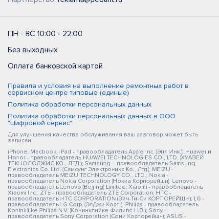
ПН - ВС 10:00 - 22:00
Без выходных
Оплата банковской картой
Правила и условия на выполнение ремонтных работ в
сервисном центре типовые (единые)
Политика обработки персональных данных
Политика обработки персональных данных в ООО
"Цифровой сервис"
Для улучшения качества обслуживания ваш разговор может быть
записан
iPhone, Macbook, iPad - правообладатель Apple Inc. (Эпл Инк.); Huawei и
Honor - правообладатель HUAWEI TECHNOLOGIES CO., LTD. (ХУАВЕЙ
ТЕКНОЛОДЖИС КО., ЛТД.); Samsung – правообладатель Samsung
Electronics Co. Ltd. (Самсунг Электроникс Ко., Лтд.); MEIZU -
правообладатель MEIZU TECHNOLOGY CO., LTD.; Nokia -
правообладатель Nokia Corporation (Нокиа Корпорейшн); Lenovo -
правообладатель Lenovo (Beijing) Limited; Xiaomi - правообладатель
Xiaomi Inc.; ZTE - правообладатель ZTE Corporation; HTC -
правообладатель HTC CORPORATION (Эйч-Ти-Си КОРПОРЕЙШН); LG -
правообладатель LG Corp. (ЭлДжи Корп.); Philips - правообладатель
Koninklijke Philips N.V. (Конинклийке Филипс Н.В.); Sony -
правообладатель Sony Corporation (Сони Корпорейшн); ASUS -