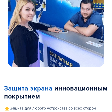
Item
1
of
Защита экрана
инновационным
5
покрытием
Защита для любого устройства со всех сторон