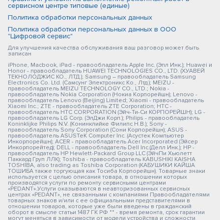
сервисном центре типовые (единые)
Политика обработки персональных данных
Политика обработки персональных данных в ООО
"Цифровой сервис"
Для улучшения качества обслуживания ваш разговор может быть
записан
iPhone, Macbook, iPad - правообладатель Apple Inc. (Эпл Инк.); Huawei и
Honor - правообладатель HUAWEI TECHNOLOGIES CO., LTD. (ХУАВЕЙ
ТЕКНОЛОДЖИС КО., ЛТД.); Samsung – правообладатель Samsung
Electronics Co. Ltd. (Самсунг Электроникс Ко., Лтд.); MEIZU -
правообладатель MEIZU TECHNOLOGY CO., LTD.; Nokia -
правообладатель Nokia Corporation (Нокиа Корпорейшн); Lenovo -
правообладатель Lenovo (Beijing) Limited; Xiaomi - правообладатель
Xiaomi Inc.; ZTE - правообладатель ZTE Corporation; HTC -
правообладатель HTC CORPORATION (Эйч-Ти-Си КОРПОРЕЙШН); LG -
правообладатель LG Corp. (ЭлДжи Корп.); Philips - правообладатель
Koninklijke Philips N.V. (Конинклийке Филипс Н.В.); Sony -
правообладатель Sony Corporation (Сони Корпорейшн); ASUS -
правообладатель ASUSTeK Computer Inc. (Асустек Компьютер
Инкорпорейшн); ACER - правообладатель Acer Incorporated (Эйсер
Инкорпорейтед); DELL - правообладатель Dell Inc.(Делл Инк.); HP -
правообладатель HP Hewlett-Packard Group LLC (ЭйчПи Хьюлетт
Паккард Груп ЛЛК); Toshiba - правообладатель KABUSHIKI KAISHA
TOSHIBA, also trading as Toshiba Corporation (КАБУШИКИ КАЙША
ТОШИБА также торгующая как Тосиба Корпорейшн). Товарные знаки
используется с целью описания товара, в отношении которых
производятся услуги по ремонту сервисными центрами
«PEDANT».Услуги оказываются в неавторизованных сервисных
центрах «PEDANT», не связанными с компаниями Правообладателями
товарных знаков и/или с ее официальными представителями в
отношении товаров, которые уже были введены в гражданский
оборот в смысле статьи 1487 ГК РФ ** - время ремонта, срок гарантии
могут меняться в зависимости от модели устройства и сложности