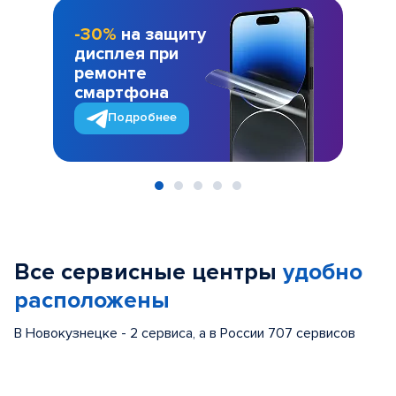
-30%
на защиту
дисплея при
ремонте
смартфона
Подробнее
Item
1
of
Все сервисные центры
удобно
5
расположены
В Новокузнецке - 2 сервиса, а в России 707 сервисов