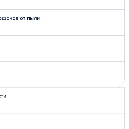
рофонов от пыли
сти